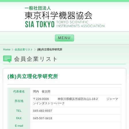
MENU
Home
会員企業リスト
(株)共立理化学研究所
会員企業リスト
(株)共立理化学研究所
代表者名
岡内 俊太郎
〒226-0006 神奈川県横浜市緑区白山1-18-2 ジャーマ
所在地
ンインダストリーパーク
TEL
045-482-6937
FAX
045-507-3418
E-mail