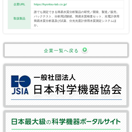
企業URL
https://kyoritsu-lab.co.jp/
誰でも測定できる簡易水質分析製品の研究／開発、製造／販売。
パックテスト、分析用試験紙、簡易水質検査セット、光電計併用
取扱製品
簡易水質分析器及び試薬、分光光度計併用水質測定システムほ
か。
企業一覧へ戻る