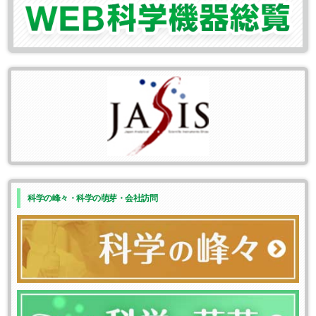
科学の峰々・科学の萌芽・会社訪問