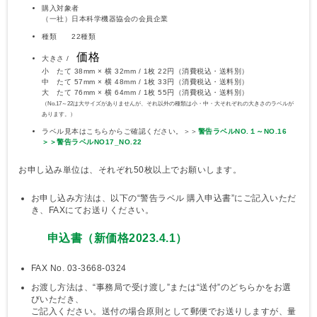
購入対象者
（一社）日本科学機器協会の会員企業
種類 22種類
価格
大きさ /
小 たて 38mm × 横 32mm / 1枚 22円（消費税込・送料別）
中 たて 57mm × 横 48mm / 1枚 33円（消費税込・送料別）
大 たて 76mm × 横 64mm / 1枚 55円（消費税込・送料別）
（No.17～22は大サイズがありませんが、それ以外の種類は小・中・大それぞれの大きさのラベルが
あります。）
ラベル見本はこちらからご確認ください。＞＞
警告ラベルNO.１～NO.16
＞＞
警告ラベルNO17_NO.22
お申し込み単位は、それぞれ50枚以上でお願いします。
お申し込み方法は、以下の“警告ラベル 購入申込書”にご記入いただ
き、FAXにてお送りください。
申込書（新価格2023.4.1）
FAX No. 03-3668-0324
お渡し方法は、“事務局で受け渡し”または“送付”のどちらかをお選
びいただき、
ご記入ください。送付の場合原則として郵便でお送りしますが、量