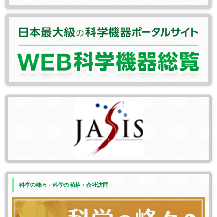
科学の峰々・科学の萌芽・会社訪問