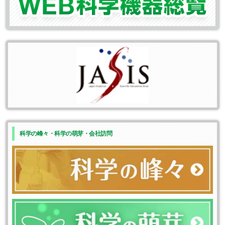
科学の峰々・科学の萌芽・会社訪問