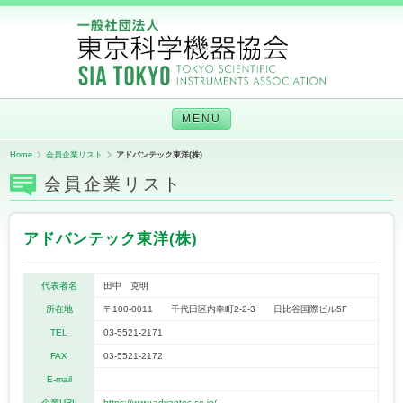
MENU
Home
会員企業リスト
アドバンテック東洋(株)
会員企業リスト
アドバンテック東洋(株)
代表者名
田中 克明
所在地
〒100-0011 千代田区内幸町2-2-3 日比谷国際ビル5F
TEL
03-5521-2171
FAX
03-5521-2172
E-mail
企業URL
https://www.advantec.co.jp/