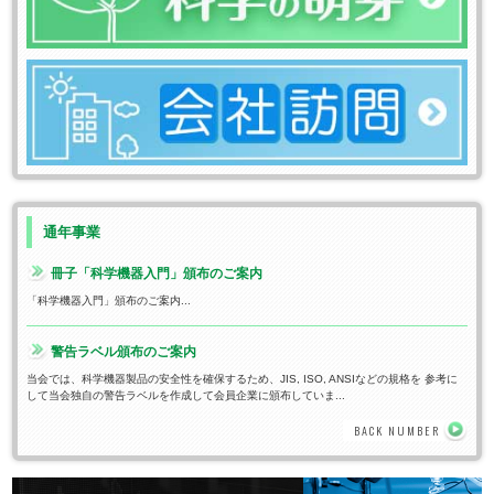
通年事業
冊子「科学機器入門」頒布のご案内
「科学機器入門」頒布のご案内...
警告ラベル頒布のご案内
当会では、科学機器製品の安全性を確保するため、JIS, ISO, ANSIなどの規格を 参考に
して当会独自の警告ラベルを作成して会員企業に頒布していま...
BACK NUMBER