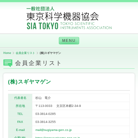
MENU
Home
会員企業リスト
(株)スギヤマゲン
会員企業リスト
(株)スギヤマゲン
代表者名
杉山 竜介
所在地
〒113-0033 文京区本郷2-34-9
TEL
03-3814-0285
FAX
03-3814-3255
E-mail
mail@sugiyama-gen.co.jp
企業URL
https://www.sugiyama-gen.co.jp