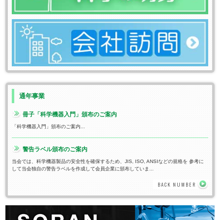
通年事業
冊子「科学機器入門」頒布のご案内
「科学機器入門」頒布のご案内...
警告ラベル頒布のご案内
当会では、科学機器製品の安全性を確保するため、JIS, ISO, ANSIなどの規格を 参考に
して当会独自の警告ラベルを作成して会員企業に頒布していま...
BACK NUMBER