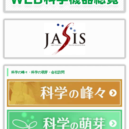
科学の峰々・科学の萌芽・会社訪問