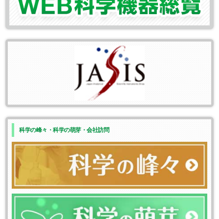
科学の峰々・科学の萌芽・会社訪問