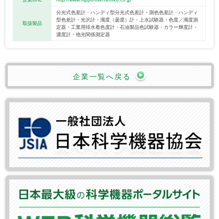
分光式色差計・ハンディ型分光式色差計・測色色差計・ハンディ
型色差計・光沢計・濁度（曇度）計・上水試験器・色度／濁度測
取扱製品
定器・工業用排水着色度計・石油製品色試験器・カラー輝度計・
濃度計・他光関係測定器
企業一覧へ戻る