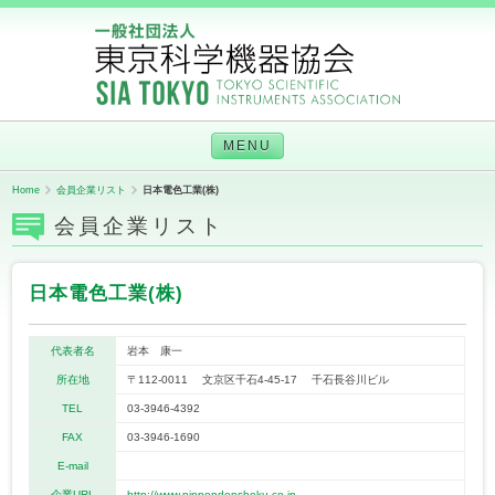
MENU
Home
会員企業リスト
日本電色工業(株)
会員企業リスト
日本電色工業(株)
代表者名
岩本 康一
所在地
〒112-0011 文京区千石4-45-17 千石長谷川ビル
TEL
03-3946-4392
FAX
03-3946-1690
E-mail
企業URL
http://www.nippondenshoku.co.jp