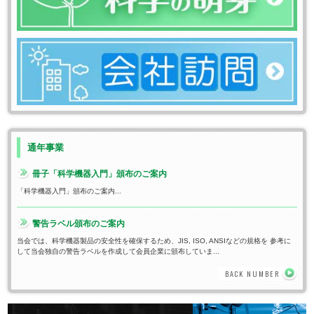
通年事業
冊子「科学機器入門」頒布のご案内
「科学機器入門」頒布のご案内...
警告ラベル頒布のご案内
当会では、科学機器製品の安全性を確保するため、JIS, ISO, ANSIなどの規格を 参考に
して当会独自の警告ラベルを作成して会員企業に頒布していま...
BACK NUMBER