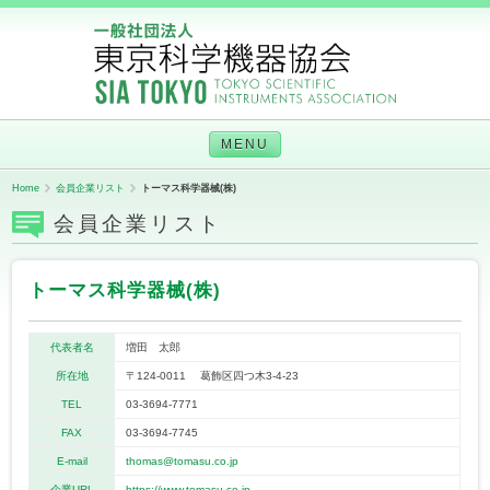
MENU
Home
会員企業リスト
トーマス科学器械(株)
会員企業リスト
トーマス科学器械(株)
代表者名
増田 太郎
所在地
〒124-0011 葛飾区四つ木3-4-23
TEL
03-3694-7771
FAX
03-3694-7745
E-mail
thomas@tomasu.co.jp
企業URL
https://www.tomasu.co.jp