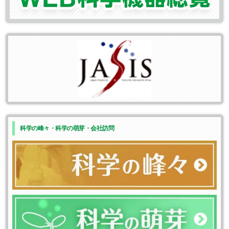
科学の峰々・科学の萌芽・会社訪問