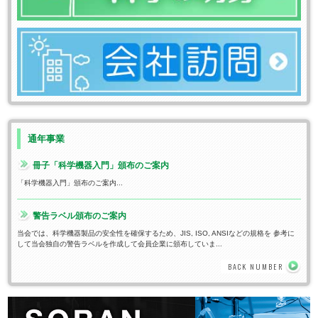
通年事業
冊子「科学機器入門」頒布のご案内
「科学機器入門」頒布のご案内...
警告ラベル頒布のご案内
当会では、科学機器製品の安全性を確保するため、JIS, ISO, ANSIなどの規格を 参考に
して当会独自の警告ラベルを作成して会員企業に頒布していま...
BACK NUMBER