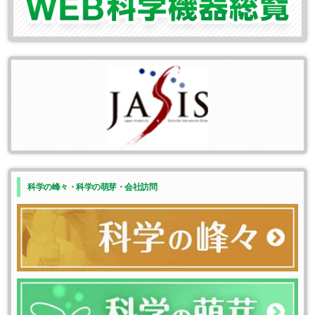
科学の峰々・科学の萌芽・会社訪問