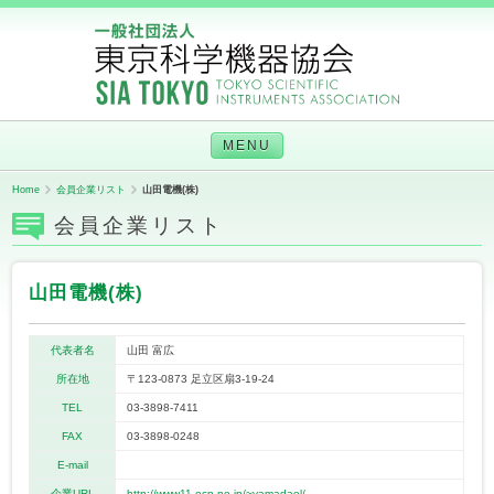
MENU
Home
会員企業リスト
山田電機(株)
会員企業リスト
山田電機(株)
代表者名
山田 富広
所在地
〒123-0873 足立区扇3-19-24
TEL
03-3898-7411
FAX
03-3898-0248
E-mail
企業URL
http://www11.ocn.ne.jp/~yamadael/