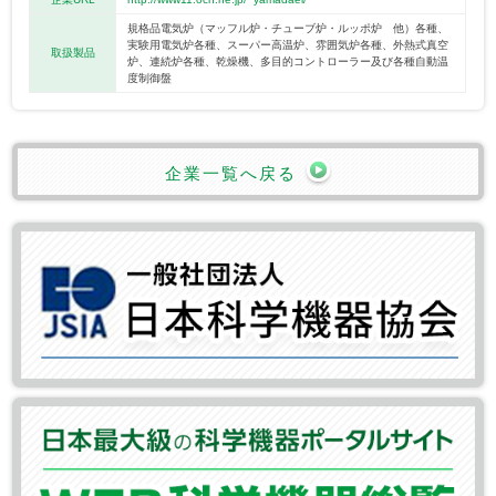
規格品電気炉（マッフル炉・チューブ炉・ルッポ炉 他）各種、
実験用電気炉各種、スーパー高温炉、雰囲気炉各種、外熱式真空
取扱製品
炉、連続炉各種、乾燥機、多目的コントローラー及び各種自動温
度制御盤
企業一覧へ戻る