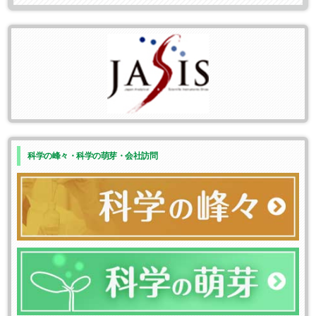
科学の峰々・科学の萌芽・会社訪問