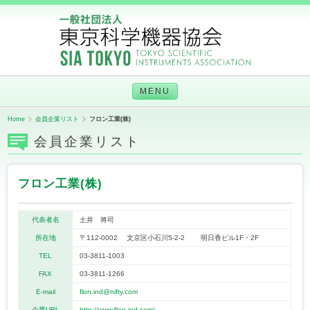
MENU
Home
会員企業リスト
フロン工業(株)
会員企業リスト
フロン工業(株)
代表者名
土井 将司
所在地
〒112-0002 文京区小石川5-2-2 明日香ビル1F・2F
TEL
03-3811-1003
FAX
03-3811-1266
E-mail
flon.ind@nifty.com
企業URL
http://www.flon-ind.com/