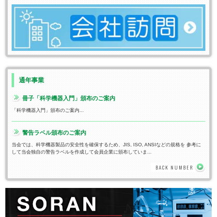
通年事業
冊子「科学機器入門」頒布のご案内
「科学機器入門」頒布のご案内...
警告ラベル頒布のご案内
当会では、科学機器製品の安全性を確保するため、JIS, ISO, ANSIなどの規格を 参考に
して当会独自の警告ラベルを作成して会員企業に頒布していま...
BACK NUMBER