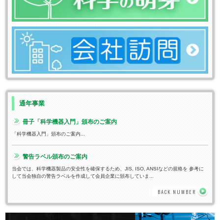
通年事業
冊子「科学機器入門」頒布のご案内
「科学機器入門」頒布のご案内...
警告ラベル頒布のご案内
当会では、科学機器製品の安全性を確保するため、JIS, ISO, ANSIなどの規格を 参考に
して当会独自の警告ラベルを作成して会員企業に頒布していま...
BACK NUMBER