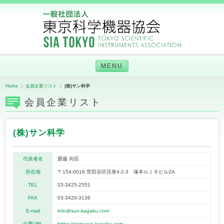
MENU
Home
会員企業リスト
(株)サン科学
会員企業リスト
(株)サン科学
代表者名
齋藤 尚臣
所在地
〒154-0016 世田谷区弦巻4-2-3 塚本ルミネビル2A
TEL
03-3425-2551
FAX
03-3420-3136
E-mail
info@sun-kagaku.com
企業URL
https://www.sun-kagaku.com