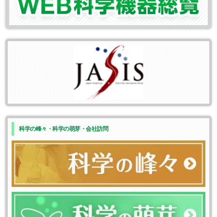
科学の峰々・科学の萌芽・会社訪問