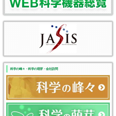
科学の峰々・科学の萌芽・会社訪問