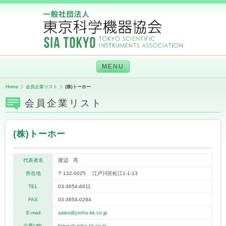
MENU
Home
会員企業リスト
(株)トーホー
会員企業リスト
(株)トーホー
代表者名
渡辺 亮
所在地
〒132-0025 江戸川区松江1-1-13
TEL
03-3654-6611
FAX
03-3654-0294
E-mail
sales@j-toho-kk.co.jp
企業URL
https://j-toho-kk.co.jp