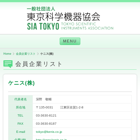
MENU
Home
会員企業リスト
ケニス(株)
会員企業リスト
ケニス(株)
代表者名
深野 敬輔
所在地
〒135-0031 江東区佐賀1-2-8
TEL
03-3630-8121
FAX
03-3630-8187
E-mail
tokyo@kenis.co.jp
企業URL
http://www.kenis.co.jp