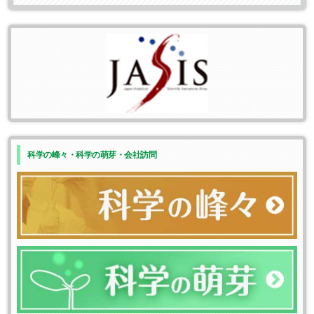
科学の峰々・科学の萌芽・会社訪問