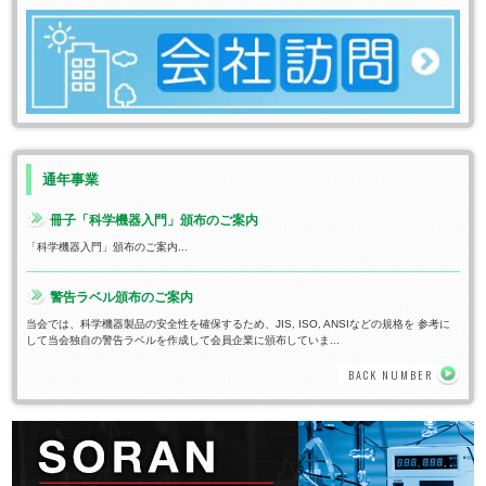
通年事業
冊子「科学機器入門」頒布のご案内
「科学機器入門」頒布のご案内...
警告ラベル頒布のご案内
当会では、科学機器製品の安全性を確保するため、JIS, ISO, ANSIなどの規格を 参考に
して当会独自の警告ラベルを作成して会員企業に頒布していま...
BACK NUMBER