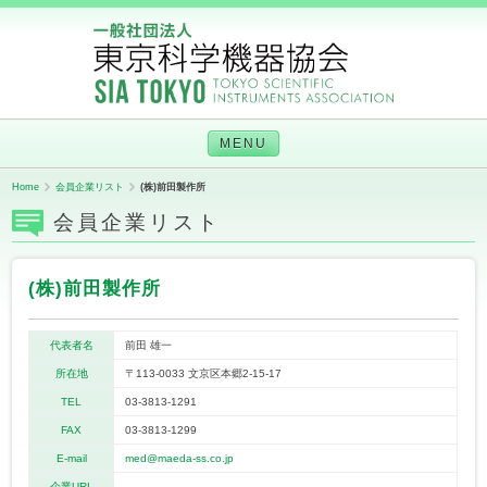
MENU
Home
会員企業リスト
(株)前田製作所
会員企業リスト
(株)前田製作所
代表者名
前田 雄一
所在地
〒113-0033 文京区本郷2-15-17
TEL
03-3813-1291
FAX
03-3813-1299
E-mail
med@maeda-ss.co.jp
企業URL