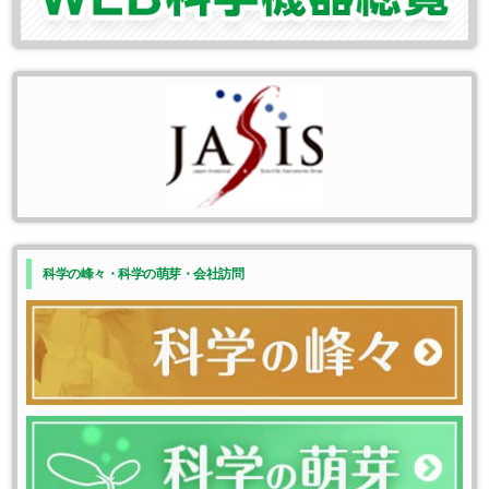
科学の峰々・科学の萌芽・会社訪問