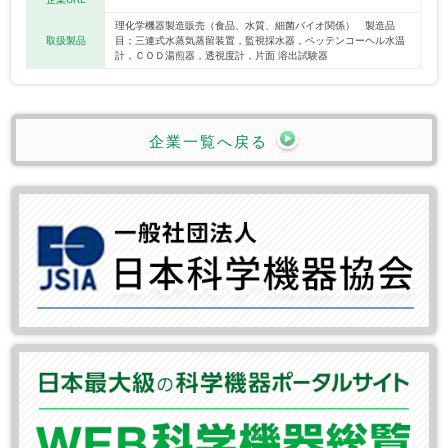
理化学機器製造販売（食品、水質、細菌バイオ関係） 製造品
取扱製品
目；三連式水蒸気蒸留装置，監視採水器，ペッテンコーヘル水温
計，ＣＯＤ湯煎器，透視度計，片面 溶出試験器
企業一覧へ戻る