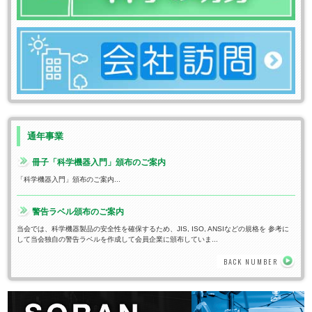
通年事業
冊子「科学機器入門」頒布のご案内
「科学機器入門」頒布のご案内...
警告ラベル頒布のご案内
当会では、科学機器製品の安全性を確保するため、JIS, ISO, ANSIなどの規格を 参考に
して当会独自の警告ラベルを作成して会員企業に頒布していま...
BACK NUMBER