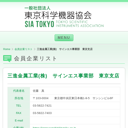
MENU
Home
会員企業リスト
三進金属工業(株) サインエス事業部 東京支店
会員企業リスト
三進金属工業(株) サインエス事業部 東京支店
代表者名
佐藤 真
所在地
〒103-0004 東京都中央区東日本橋1-9-5 サンシンビル6F
TEL
03-5822-7421
FAX
03-5822-7403
E-mail
企業URL
https://www.sanshinkinzoku.co.jp