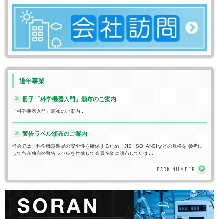
通年事業
冊子「科学機器入門」頒布のご案内
「科学機器入門」頒布のご案内...
警告ラベル頒布のご案内
当会では、科学機器製品の安全性を確保するため、JIS, ISO, ANSIなどの規格を 参考に
して当会独自の警告ラベルを作成して会員企業に頒布していま...
BACK NUMBER