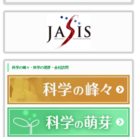
科学の峰々・科学の萌芽・会社訪問